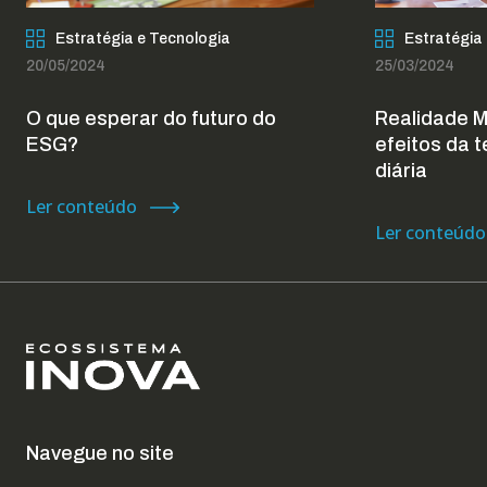
Estratégia e Tecnologia
Estratégia
20/05/2024
25/03/2024
O que esperar do futuro do
Realidade M
ESG?
efeitos da t
diária
Ler conteúdo
Ler conteúdo
Navegue no site