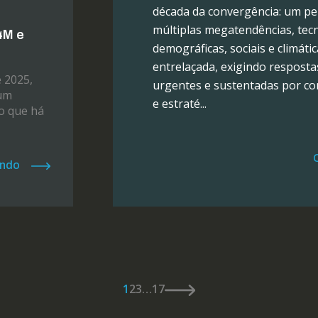
década da convergência: um p
múltiplas megatendências, tecn
4M e
demográficas, sociais e climát
entrelaçada, exigindo resposta
 2025,
urgentes e sustentadas por c
 um
e estraté...
o que há
endo
1
2
3
…
17