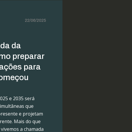
22/06/2025
da da
mo preparar
zações para
 começou
2025 e 2035 será
imultâneas que
resente e projetam
rente. Mais do que
, vivemos a chamada