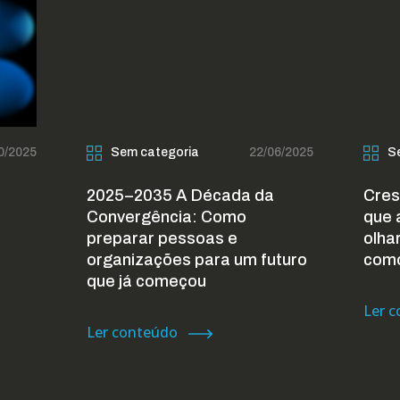
0/2025
Sem categoria
22/06/2025
S
2025–2035 A Década da
Cres
Convergência: Como
que 
preparar pessoas e
olhar
organizações para um futuro
como
que já começou
Ler 
Ler conteúdo