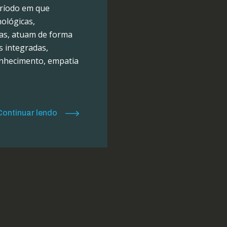
eríodo em que
ológicas,
icas, atuam de forma
s integradas,
onhecimento, empatia
Continuar lendo