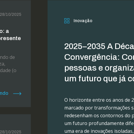
28/10/2025
Inovação
o: a
presente
2025–2035 A Déca
Convergência: Co
ndo de
za,
pessoas e organi
dade (o
um futuro que já
endo
O horizonte entre os anos de 
marcado por transformações s
redesenham os contornos do p
um futuro profundamente dife
uma era de inovações isoladas
28/10/2025