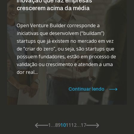
inovação que faz empresas
crescerem acima da média
Open Venture Builder corresponde a
iniciativas que desenvolvem (“buildam”)
startups que já existem no mercado em vez
de “criar do zero”, ou seja, são startups que
possuem fundadores, estão em processo de
validação ou crescimento e atendem a uma
dor real....
Continuar lendo
1
…
8
9
10
11
12
…
17